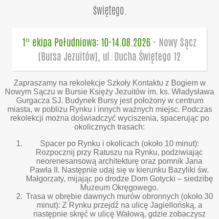
świętego.
1° ekipa Południowa: 10-14.08.2026
- Nowy Sącz
(Bursa Jezuitów), ul. Ducha Świętego 12
Zapraszamy na rekolekcje Szkoły Kontaktu z Bogiem w
Nowym Sączu w Bursie Księży Jezuitów im. ks. Władysława
Gurgacza SJ. Budynek Bursy jest położony w centrum
miasta, w pobliżu Rynku i innych ważnych miejsc. Podczas
rekolekcji można doświadczyć wyciszenia, spacerując po
okolicznych trasach:
Spacer po Rynku i okolicach (około 10 minut):
Rozpocznij przy Ratuszu na Rynku, podziwiając
neorenesansową architekturę oraz pomnik Jana
Pawła II. Następnie udaj się w kierunku Bazyliki św.
Małgorzaty, mijając po drodze Dom Gotycki – siedzibę
Muzeum Okręgowego.
Trasa w obrębie dawnych murów obronnych (około 30
minut): Z Rynku przejdź na ulicę Jagiellońską, a
następnie skręć w ulicę Wałową, gdzie zobaczysz