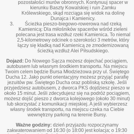
pozostałości murów obronnych. Kontynuuj spacer w
kierunku Baszty Kowalskiej i ruin Zamku
Królewskiego, skąd rozciąga się widok na dolinę
Dunajca i Kamienicy.
Ścieżka pieszo-biegowo-rowerowa nad rzeką
Kamienicą: Dla miłośników spacerów wśród zieleni
polecana jest trasa wzdłuż rzeki Kamienica. To niemal
2,5-kilometrowy odcinek o szerokości 3 metrów, który
łączy się kładką nad Kamienicą ze zmodernizowaną
ścieżką wzdłuż Alei Piłsudskiego.
Dojazd:
Do Nowego Sącza możesz dojechać pociągiem,
autobusem lub własnym środkiem transportu. Na miejscu
Twoim celem będzie Bursa Młodzieżowa przy ul. Świętego
Ducha 12. Jako punkt orientacyjny możesz przyjąć parafię
jezuitów pw. Świętego Ducha oraz pobliską szkołę. Jeśli
przyjedziesz autobusem, z dworca PKS dojdziesz pieszo w
około 15 minut. Jeśli zdecydujesz się na podróż pociągiem,
możesz dojść pieszo z dworca kolejowego (około 30 minut)
lub skorzystać z komunikacji miejskiej. A jeśli wybierzesz
własny środek transportu, na miejscu czeka na Ciebie
wewnętrzny parking na terenie Bursy.
Ważne godziny:
dzień przyjazdu rozpoczynamy
zakwaterowaniem od 16:30 (o 18:00 jest kolacja; o 19:30